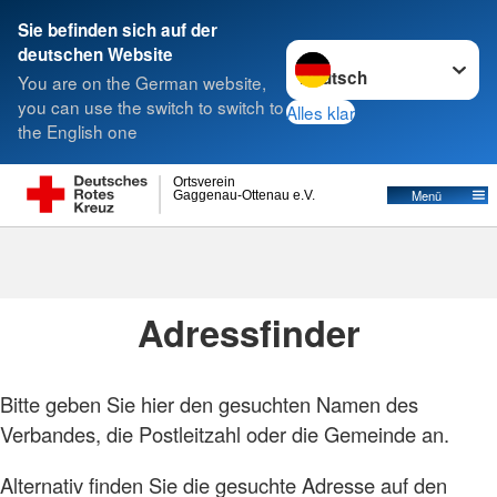
Sie befinden sich auf der
Sprache wechseln zu
deutschen Website
Suche
You are on the German website,
you can use the switch to switch to
Alles klar
the English one
Ortsverein
Menü
Gaggenau-Ottenau e.V.
Adressen
Adressfinder
Bitte geben Sie hier den gesuchten Namen des
Verbandes, die Postleitzahl oder die Gemeinde an.
Alternativ finden Sie die gesuchte Adresse auf den