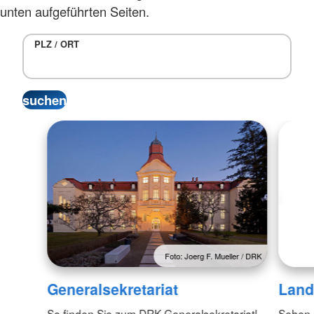
unten aufgeführten Seiten.
PLZ / ORT
Foto: Joerg F. Mueller / DRK
Generalsekretariat
Land
So finden Sie zum DRK-Generalsekretariat!
Sehen S