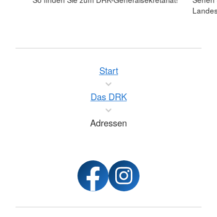
Lande
Start
Das DRK
Adressen