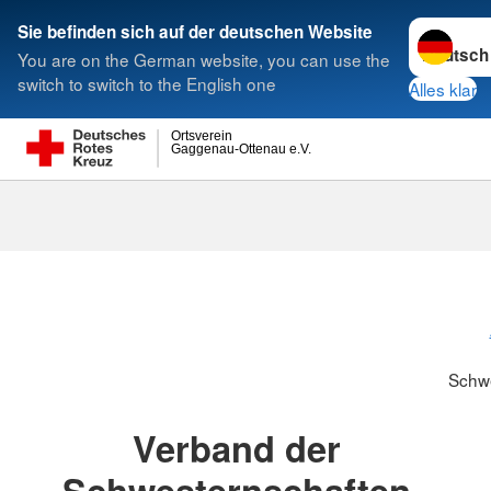
Sprache w
Sie befinden sich auf der deutschen Website
You are on the German website, you can use the
Suche
switch to switch to the English one
Alles klar
Ortsverein
Gaggenau-Ottenau e.V.
Schwesternsc
Schw
Verband der
Schwesternschaften