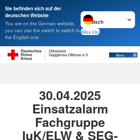
Sie befinden sich auf der
Sprache wechseln zu
deutschen Website
Suche
You are on the German website,
you can use the switch to switch to
Alles klar
the English one
Ortsverein
Menü
Gaggenau-Ottenau e.V.
30.04.2025
· Sanitätsgruppe-Einsätze
Erstellt von
Timo Hirth
30.04.2025
Einsatzalarm
Fachgruppe
IuK/ELW & SEG-