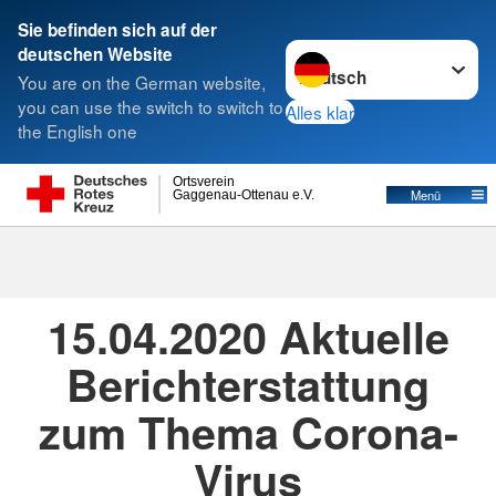
Sie befinden sich auf der
Sprache wechseln zu
deutschen Website
Suche
You are on the German website,
you can use the switch to switch to
Alles klar
the English one
Ortsverein
Menü
Gaggenau-Ottenau e.V.
15.04.2020
· Presse
Erstellt von
Markus Schiel
15.04.2020 Aktuelle
Berichterstattung
zum Thema Corona-
Virus