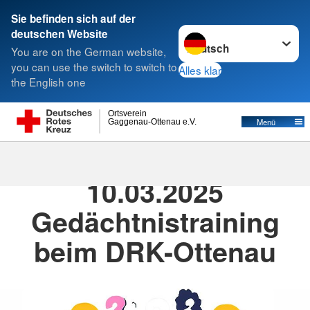
Sie befinden sich auf der
Sprache wechseln zu
deutschen Website
Suche
You are on the German website,
you can use the switch to switch to
Alles klar
the English one
Ortsverein
Menü
Gaggenau-Ottenau e.V.
24.02.2025
· Sozialarbeit Aktionen
10.03.2025
Gedächtnistraining
beim DRK-Ottenau