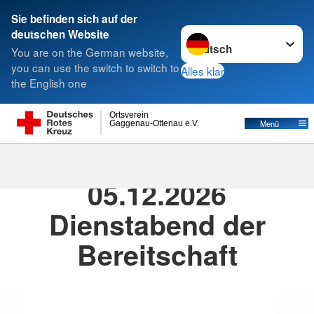
Sie befinden sich auf der
Sprache wechseln zu
deutschen Website
Suche
You are on the German website,
you can use the switch to switch to
Alles klar
the English one
Ortsverein
Menü
Gaggenau-Ottenau e.V.
05.12.2026
· Veranstaltungen
05.12.2026
Dienstabend der
Bereitschaft