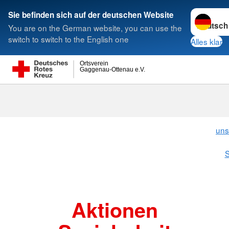
Sprache w
Sie befinden sich auf der deutschen Website
You are on the German website, you can use the
Suche
switch to switch to the English one
Alles klar
Ortsverein
Gaggenau-Ottenau e.V.
Aktionen
uns
S
Aktionen