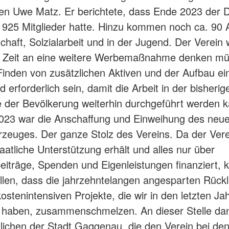
en Uwe Matz. Er berichtete, dass Ende 2023 der
 925 Mitglieder hatte. Hinzu kommen noch ca. 90 A
schaft, Solzialarbeit und in der Jugend. Der Verein
 Zeit an eine weitere Werbemaßnahme denken mü
inden von zusätzlichen Aktiven und der Aufbau ei
 erforderlich sein, damit die Arbeit in der bisherig
der Bevölkerung weiterhin durchgeführt werden 
2023 war die Anschaffung und Einweihung des neu
rzeuges. Der ganze Stolz des Vereins. Da der Vere
taatliche Unterstützung erhält und alles nur über
beiträge, Spenden und Eigenleistungen finanziert,
ellen, dass die jahrzehntelangen angesparten Rück
ostenintensiven Projekte, die wir in den letzten Ja
 haben, zusammenschmelzen. An dieser Stelle dan
lichen der Stadt Gaggenau, die den Verein bei den