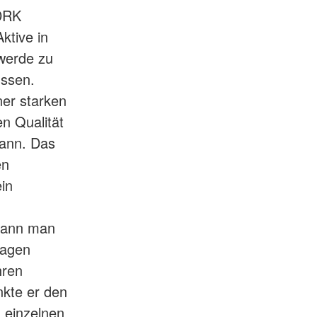
 DRK
ktive in
 werde zu
ssen.
ner starken
en Qualität
kann. Das
en
in
 kann man
lagen
hren
kte er den
 einzelnen