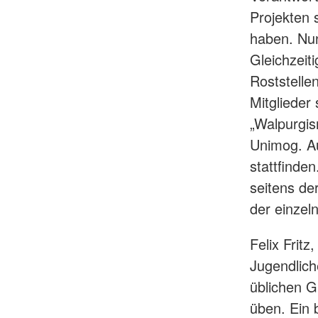
Projekten 
haben. Nu
Gleichzeit
Roststelle
Mitglieder
„Walpurgis
Unimog. A
stattfinde
seitens de
der einzel
Felix Fritz
Jugendlich
üblichen 
üben. Ein 