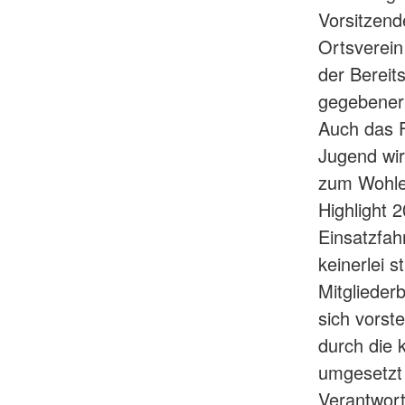
Vorsitzend
Ortsverein
der Bereit
gegebener
Auch das F
Jugend wird
zum Wohle 
Highlight 
Einsatzfah
keinerlei s
Mitglieder
sich vorst
durch die k
umgesetzt
Verantwort