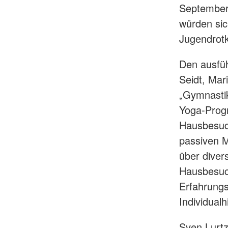
September
würden sic
Jugendrot
Den ausfüh
Seidt, Mar
„Gymnastik
Yoga-Progr
Hausbesuch
passiven M
über diver
Hausbesuch
Erfahrungs
Individualh
Sven Lurtz