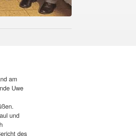
and am
zende Uwe
üßen.
aul und
ch
ericht des