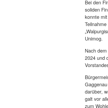
Bei den Fi
soliden Fi
konnte mit
Teilnahme 
„Walpurgis
Unimog.
Nach dem B
2024 und 
Vorstandes
Bürgermeis
Gaggenau 
darüber, w
galt vor al
zum Wohle 