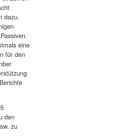
acht
n dazu.
nigen
d Passiven
stmals eine
n für den
mber
erstützung
Berichte
 5
zu den
sw. zu