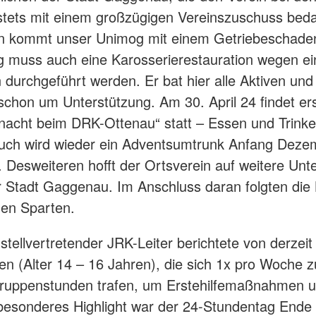
stets mit einem großzügigen Vereinszuschuss bed
n kommt unser Unimog mit einem Getriebeschade
ig muss auch eine Karosserierestauration wegen ei
n durchgeführt werden. Er bat hier alle Aktiven un
 schon um Unterstützung. Am 30. April 24 findet er
nacht beim DRK-Ottenau“ statt – Essen und Trinke
uch wird wieder ein Adventsumtrunk Anfang Deze
n. Desweiteren hofft der Ortsverein auf weitere Unt
r Stadt Gaggenau. Im Anschluss daran folgten die 
nen Sparten.
, stellvertretender JRK-Leiter berichtete von derzeit
en (Alter 14 – 16 Jahren), die sich 1x pro Woche 
Gruppenstunden trafen, um Erstehilfemaßnahmen u
besonderes Highlight war der 24-Stundentag Ende