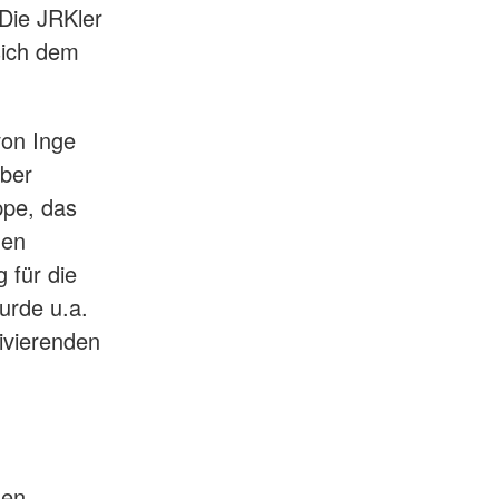
Die JRKler
sich dem
von Inge
über
ppe, das
den
 für die
urde u.a.
tivierenden
den,