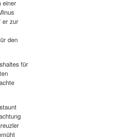
 einer
 Minus
 er zur
für den
haltes für
ten
achte
t
staunt
hachtung
kreuzler
bemüht