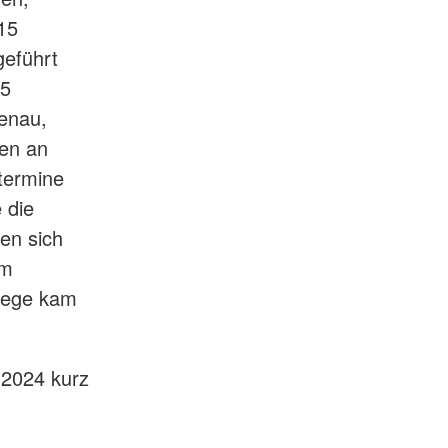
15
geführt
05
tenau,
en an
etermine
 die
en sich
um
flege kam
r 2024 kurz