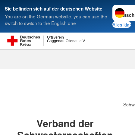
Sprache w
Sie befinden sich auf der deutschen Website
You are on the German website, you can use the
Suche
switch to switch to the English one
Alles klar
Ortsverein
Gaggenau-Ottenau e.V.
Schwesternsc
Schw
Verband der
Schwesternschaften