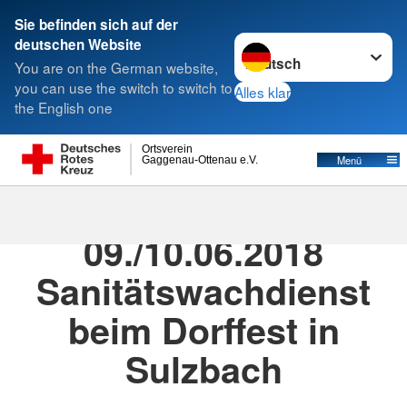
Sie befinden sich auf der
Sprache wechseln zu
deutschen Website
Suche
You are on the German website,
you can use the switch to switch to
Alles klar
the English one
Ortsverein
Menü
Gaggenau-Ottenau e.V.
09.06.2018
· OV-Aktionen
09./10.06.2018
Sanitätswachdienst
beim Dorffest in
Sulzbach