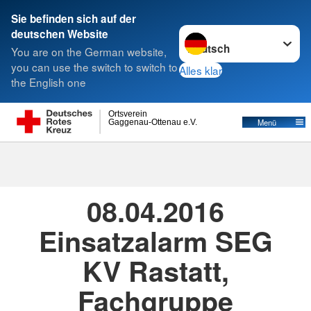
Sie befinden sich auf der
Sprache wechseln zu
deutschen Website
Suche
You are on the German website,
you can use the switch to switch to
Alles klar
the English one
Ortsverein
Menü
Gaggenau-Ottenau e.V.
08.04.2016
· ELW-Einsätze
Erstellt von
Timo Hirth
08.04.2016
Einsatzalarm SEG
KV Rastatt,
Fachgruppe