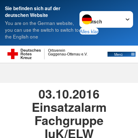
Sie befinden sich auf der
Sprache wechseln zu
deutschen Website
Suche
You are on the German website,
you can use the switch to switch to
Alles klar
the English one
Ortsverein
Menü
Gaggenau-Ottenau e.V.
03.10.2016
· ELW-Einsätze
Erstellt von
Timo Hirth
03.10.2016
Einsatzalarm
Fachgruppe
IuK/ELW