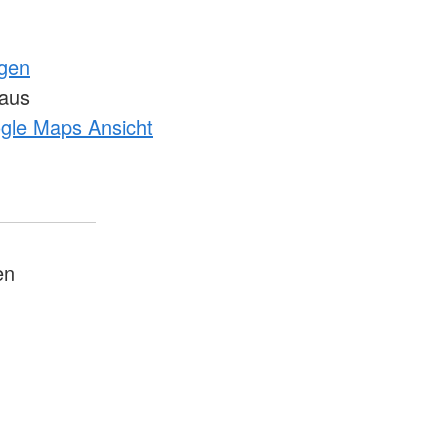
ngen
haus
ogle Maps Ansicht
en