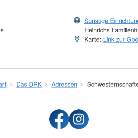
Sonstige Einrichtu
es
Heinrichs Familien
Karte:
Link zur Go
art
Das DRK
Adressen
Schwesternschaft