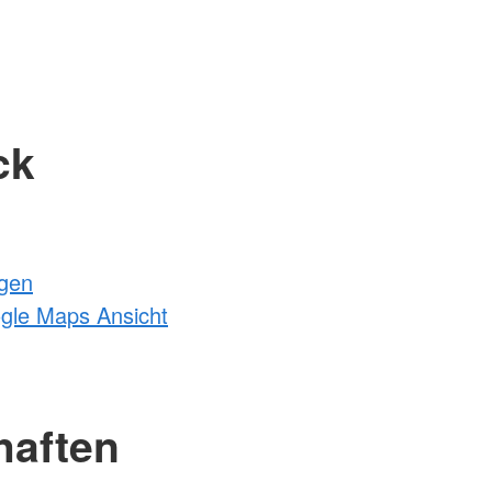
ck
ngen
ogle Maps Ansicht
haften