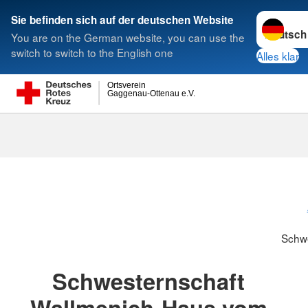
Sprache w
Sie befinden sich auf der deutschen Website
You are on the German website, you can use the
Suche
switch to switch to the English one
Alles klar
Ortsverein
Gaggenau-Ottenau e.V.
Schwesternsc
Schw
Schwesternschaft
Wallmenich-Haus vom