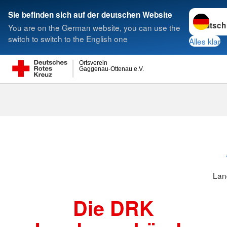
Sprache w
Sie befinden sich auf der deutschen Website
You are on the German website, you can use the
Suche
switch to switch to the English one
Alles klar
Ortsverein
Gaggenau-Ottenau e.V.
Landesverbä
Lan
Die DRK