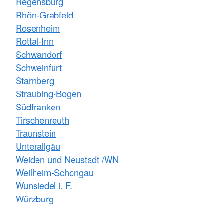
Regensburg
Rhön-Grabfeld
Rosenheim
Rottal-Inn
Schwandorf
Schweinfurt
Starnberg
Straubing-Bogen
Südfranken
Tirschenreuth
Traunstein
Unterallgäu
Weiden und Neustadt /WN
Weilheim-Schongau
Wunsiedel i. F.
Würzburg