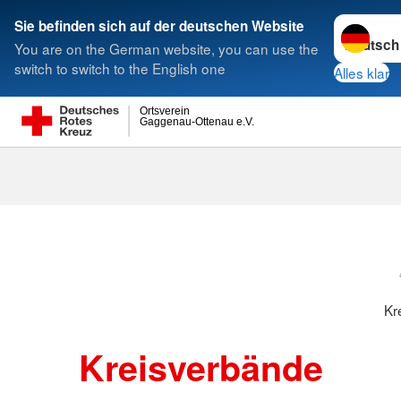
Sprache w
Sie befinden sich auf der deutschen Website
You are on the German website, you can use the
Suche
switch to switch to the English one
Alles klar
Ortsverein
Gaggenau-Ottenau e.V.
Kreisverbänd
Kr
Kreisverbände