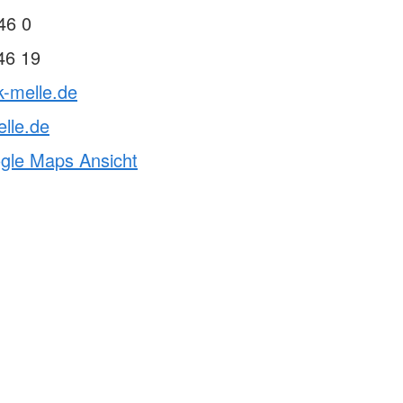
46 0
46 19
k-melle.de
lle.de
ogle Maps Ansicht